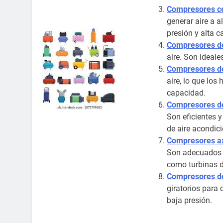
Compresores ce
generar aire a 
presión y alta 
Compresores d
aire. Son ideale
Compresores de
aire, lo que los
capacidad.
Compresores de
Son eficientes 
de aire acondici
Compresores ax
Son adecuados p
como turbinas d
Compresores de
giratorios para 
baja presión.