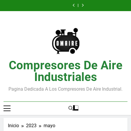
Secador
Los
Saltar
de
de
interruptores
aire
de
de
interruptores
de
Silenciadores
Compresores:
aire
de
en
Compresores:
aire
de
aire
de
al
Reducción
presión
compresores
Reducción
presión
en
Compresores:
contenido
del
del
compresores
Reducción
Ruido
Ruido
del
Ruido
Compresores De Aire
Industriales
Pagina Dedicada A Los Compresores De Aire Industrial.
Inicio
2023
mayo