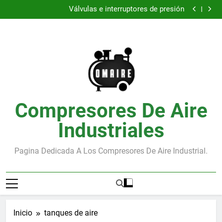
Conectores derivadores de aire
Saltar
Válvulas e interruptores de presión
al
Secador de aire en compresores
Los Silenciadores de Compresores: Reducción del
contenido
Ruido
Conectores derivadores de aire
Válvulas e interruptores de presión
Secador de aire en compresores
Los Silenciadores de Compresores: Reducción del
Ruido
Compresores De Aire
Industriales
Pagina Dedicada A Los Compresores De Aire Industrial.
Inicio
tanques de aire