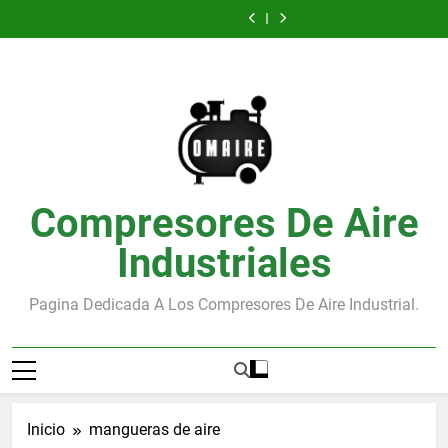
Secador
Los
Saltar
de
de
interruptores
aire
de
de
interruptores
de
Silenciadores
Compresores:
aire
de
en
Compresores:
aire
de
aire
de
al
Reducción
presión
compresores
Reducción
presión
en
Compresores:
contenido
del
del
compresores
Reducción
Ruido
Ruido
del
Ruido
Compresores De Aire
Industriales
Pagina Dedicada A Los Compresores De Aire Industrial.
Inicio
mangueras de aire